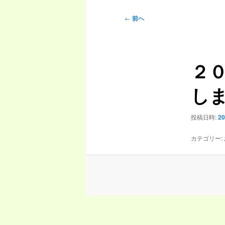
ニ
投
←
前へ
ュ
稿
ー
ナ
ビ
２
ゲ
ー
し
シ
ョ
ン
投稿日時:
2
カテゴリー: