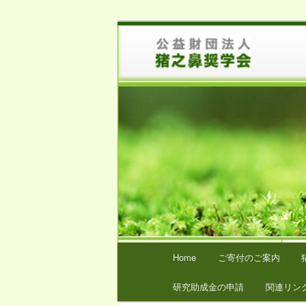
メ
猪之鼻奨学会は、医学および薬
イ
ン
猪之鼻奨学会
コ
ン
テ
ン
ツ
へ
移
動
メ
Home
ご寄付のご案内
イ
ン
研究助成金の申請
関連リン
メ