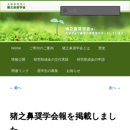
メ
猪之鼻奨学会は、医学および薬学の研究をサポートしています。
イ
検
ン
索
コ
猪之鼻奨学会
ン
テ
ン
メ
ツ
Home
ご寄付のご案内
猪之鼻奨学会とは
歴史
イ
へ
ン
移
情報公開
研究助成金の交付実績
研究助成金の申請
メ
動
ニ
関連リンク
奨学生の募集
お知らせ
ュ
ー
投
←
前へ
次へ
→
稿
ナ
ビ
ゲ
猪之鼻奨学会報を掲載しまし
ー
シ
た。
ョ