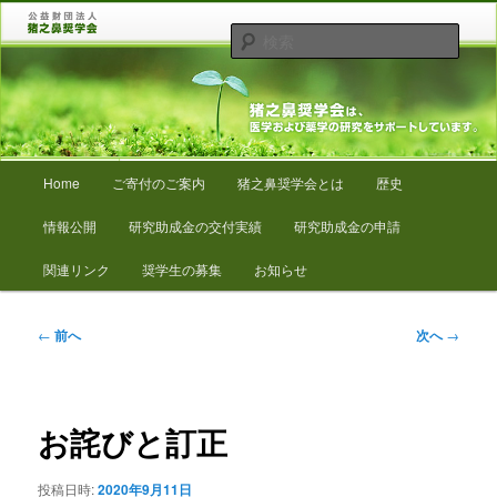
メ
猪之鼻奨学会は、医学および薬学の研究をサポートしています。
イ
検
ン
索
コ
猪之鼻奨学会
ン
テ
ン
メ
ツ
Home
ご寄付のご案内
猪之鼻奨学会とは
歴史
イ
へ
ン
移
情報公開
研究助成金の交付実績
研究助成金の申請
メ
動
ニ
関連リンク
奨学生の募集
お知らせ
ュ
ー
投
←
前へ
次へ
→
稿
ナ
ビ
ゲ
お詫びと訂正
ー
シ
投稿日時:
2020年9月11日
ョ