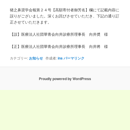
ン
猪之鼻奨学会報第２４号【高額寄付者御芳名】欄にて記載内容に
誤りがございました。深くお詫びさせていただき、下記の通り訂
正させていただきます。
【誤】医療法人社団華青会向井診療所理事長 向井奬 様
【正】医療法人社団華青会向井診療所理事長 向井將 様
カテゴリー:
お知らせ
作成者:
ins
パーマリンク
Proudly powered by WordPress