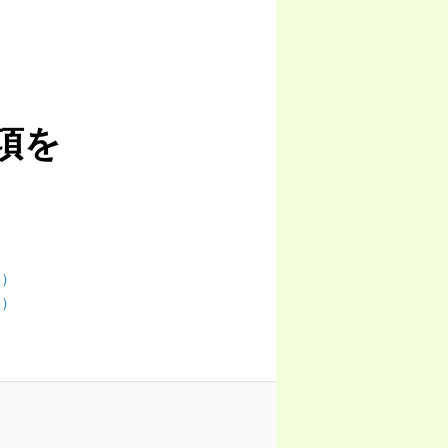
項を
部）
部）