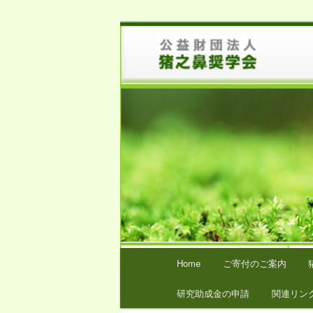
メ
猪之鼻奨学会は、医学および薬
イ
ン
猪之鼻奨学会
コ
ン
テ
ン
ツ
へ
移
動
メ
Home
ご寄付のご案内
イ
ン
研究助成金の申請
関連リン
メ