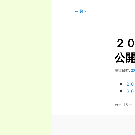
ニ
投
←
前へ
ュ
稿
ー
ナ
ビ
２
ゲ
ー
公
シ
ョ
ン
投稿日時:
2
２０
２０
カテゴリー: